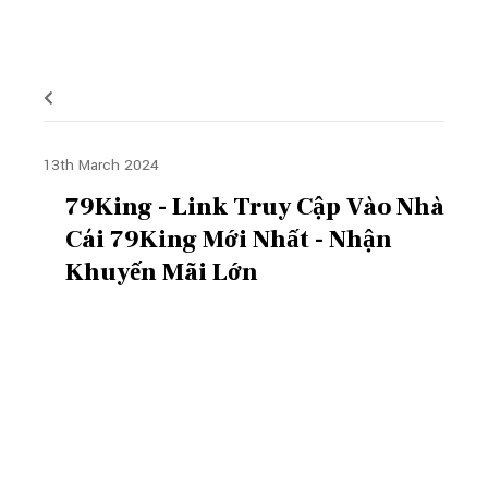
13th March 2024
79King - Link Truy Cập Vào Nhà
Cái 79King Mới Nhất - Nhận
Khuyến Mãi Lớn